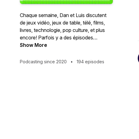
Chaque semaine, Dan et Luis discutent
de jeux vidéo, jeux de table, télé, films,
livres, technologie, pop culture, et plus
encore! Parfois y a des épisodes
spéciaux sur des sujets plus précis,
Show More
parfois y a des invités.
Podcasting since 2020
•
194 episodes