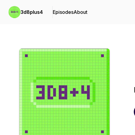
3d8plus4
Episodes
About