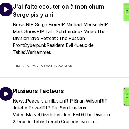
J'ai faite écouter ça à mon chum
Serge pis y a ri
News:RIP Serge FioriRIP Michael MadsenRIP
Mark SnowRIP Lalo SchiffrinJeux Video:The
Division 2No Retreat : The Russian
FrontCyberpunkResident Evil 4Jeux de
Table:Warhammer...
July 12, 2025
•
Episode 192
•
59:58
Plusieurs Facteurs
News:Peace is an illusionRIP Brian WilsonRIP
Juliette PowellRIP Pik-Sen LimJeux
Video:Marvel RivalsResident Evil 6The Division
2Jeux de Table:Trench CrusadeLivres:<...