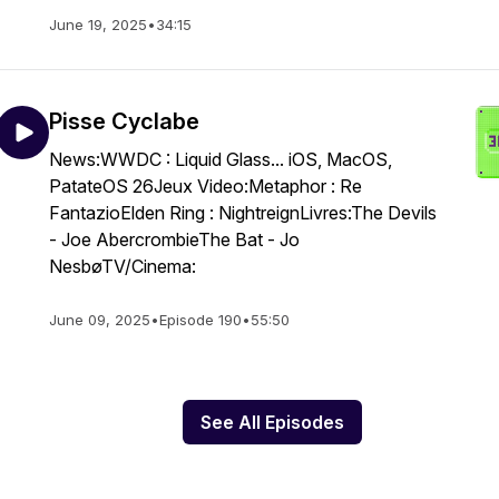
June 19, 2025
•
34:15
Pisse Cyclabe
News:WWDC : Liquid Glass... iOS, MacOS,
PatateOS 26Jeux Video:Metaphor : Re
FantazioElden Ring : NightreignLivres:The Devils
- Joe AbercrombieThe Bat - Jo
NesbøTV/Cinema:
June 09, 2025
•
Episode 190
•
55:50
See All Episodes