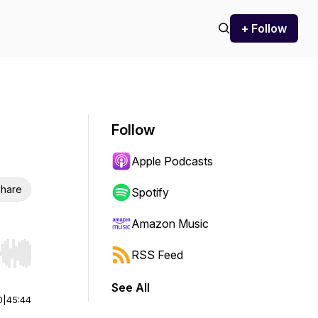
+ Follow
Follow
Apple Podcasts
hare
Spotify
Amazon Music
RSS Feed
r end. Hold shift to jump forward or backward.
See All
0
|
45:44