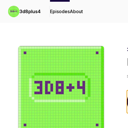
3d8plus4
Episodes
About