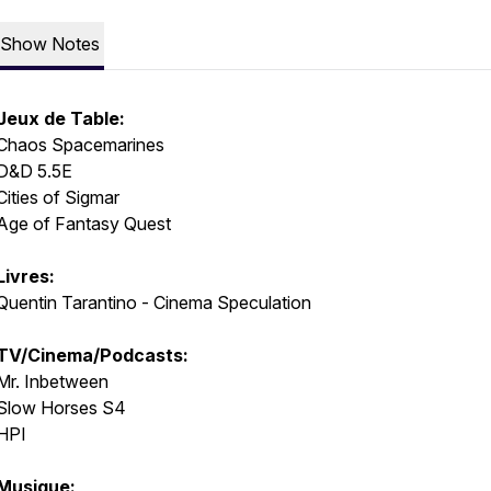
Show Notes
Jeux de Table:
Chaos Spacemarines
D&D 5.5E
Cities of Sigmar
Age of Fantasy Quest
Livres:
Quentin Tarantino - Cinema Speculation
TV/Cinema/Podcasts:
Mr. Inbetween
Slow Horses S4
HPI
Musique: