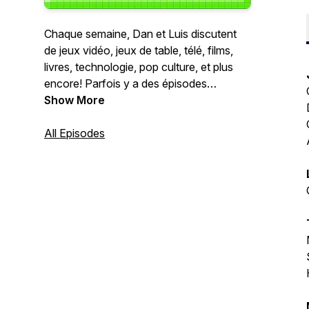
Chaque semaine, Dan et Luis discutent
de jeux vidéo, jeux de table, télé, films,
livres, technologie, pop culture, et plus
encore! Parfois y a des épisodes
spéciaux sur des sujets plus précis,
Show More
parfois y a des invités.
All Episodes