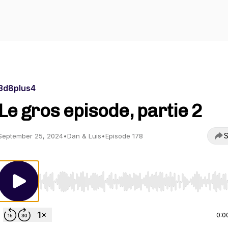
3d8plus4
Le gros episode, partie 2
S
September 25, 2024
•
Dan & Luis
•
Episode 178
Use Left/Right to seek, Home/End to jump to start o
0:0